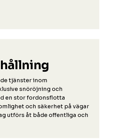
hållning
de tjänster inom
nklusive snöröjning och
 en stor fordonsflotta
komlighet och säkerhet på vägar
ag utförs åt både offentliga och