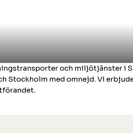
ngstransporter och miljötjänster i 
ch Stockholm med omnejd. Vi erbjud
utförandet.