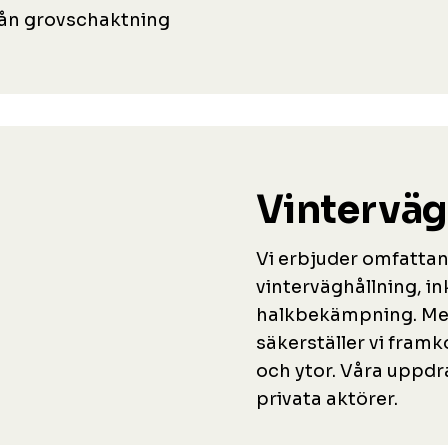
 från grovschaktning
Vinterväg
Vi erbjuder omfattan
vinterväghållning, i
halkbekämpning. Med
säkerställer vi fram
och ytor. Våra uppdr
privata aktörer.