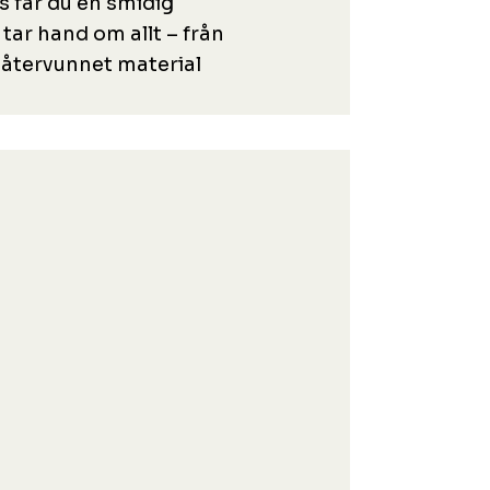
ss får du en smidig
 tar hand om allt – från
gt återvunnet material