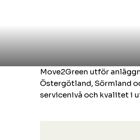
Move2Green utför anläggni
Östergötland, Sörmland o
servicenivå och kvalitet i 