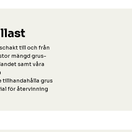
llast
schakt till och från
 stor mängd grus-
 landet samt våra
a
 tillhandahålla grus
al för återvinning