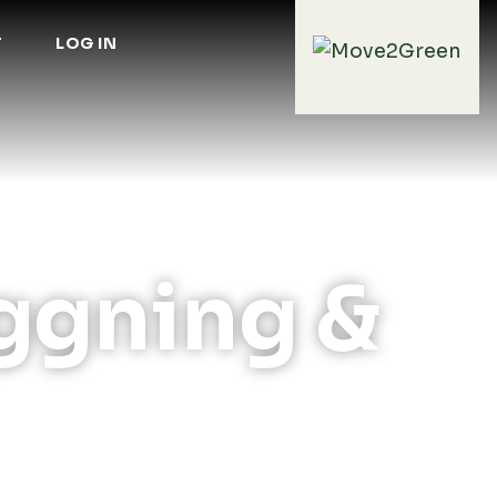
T
LOG IN
ggning &