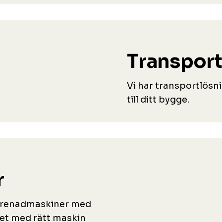
Transport
Vi har transportlösni
till ditt bygge.
r
reprenadmaskiner med
tet med rätt maskin