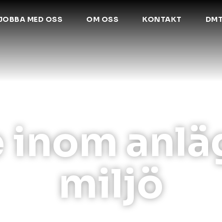
JOBBA MED OSS
OM OSS
KONTAKT
DM
 inom anlä
miljö