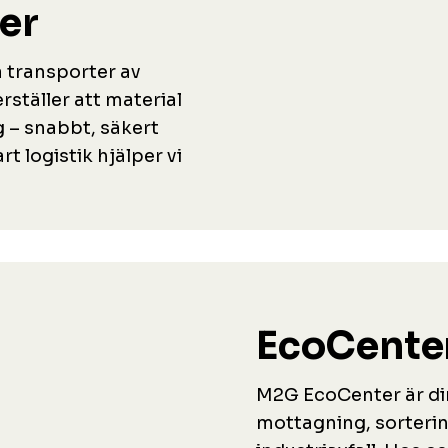
er
ga transporter av
rställer att material
 – snabbt, säkert
t logistik hjälper vi
EcoCente
M2G EcoCenter är di
mottagning, sorterin